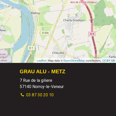
| Map data ©
contributors,
Leaflet
OpenStreetMap
CC-BY-SA
GRAU ALU - METZ
7 Rue de la giliere
57140
Norroy-le-Veneur
03 87 30 20 10