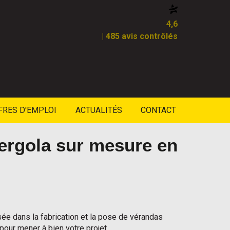
4,6
| 485 avis contrôlés
FRES D'EMPLOI
ACTUALITÉS
CONTACT
pergola sur mesure en
ée dans la fabrication et la pose de vérandas
our mener à bien votre projet